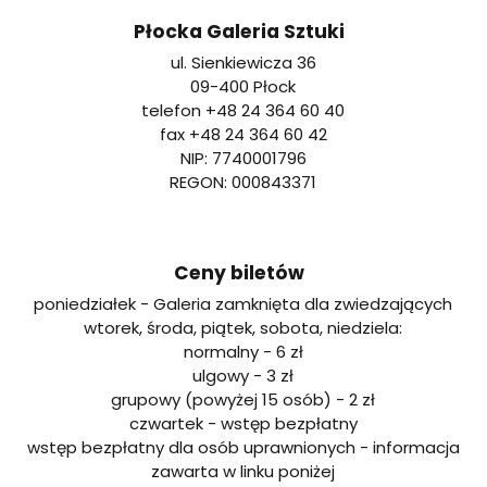
-
-
-
migowego
Płocka Galeria Sztuki
Otwiera
Otwiera
Otwiera
-
ul. Sienkiewicza 36
09-400 Płock
się
się
się
Otwiera
telefon +48 24 364 60 40
fax +48 24 364 60 42
w
w
w
się
NIP: 7740001796
REGON: 000843371
nowej
nowej
nowej
w
karcie
karcie
karcie
nowej
Ceny biletów
karcie
poniedziałek - Galeria zamknięta dla zwiedzających
wtorek, środa, piątek, sobota, niedziela:
normalny - 6 zł
ulgowy - 3 zł
grupowy (powyżej 15 osób) - 2 zł
czwartek - wstęp bezpłatny
wstęp bezpłatny dla osób uprawnionych - informacja
zawarta w linku poniżej