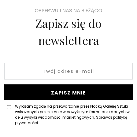
OBSERWUJ NAS NA BIEŻĄCO
Zapisz się do
newslettera
Podaj
adres
e-
mail
ZAPISZ MNIE
Wyrażam zgodę na przetwarzanie przez Płocką Galerię Sztuki
wskazanych przeze mnie w powyższym formularzu danych w
celu wysyłki wiadomości marketingowych.
Sprawdź politykę
prywatności