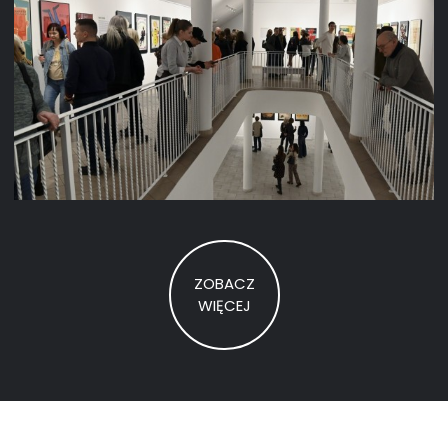
ZOBACZ
Z
WIĘCEJ
D
J
Ę
Ć