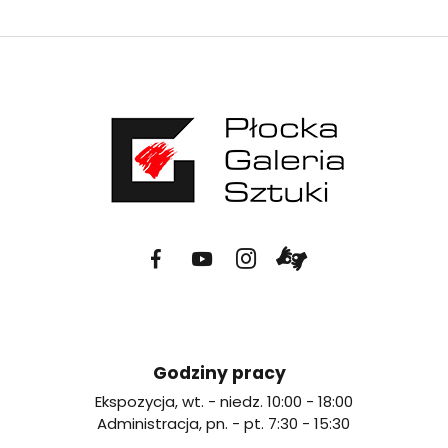
Facebook
YouTube
Instagram
Tłumacz
Płockiej
Płockiej
Płockiej
on-
Godziny pracy
Galerii
Galerii
Galerii
line
Ekspozycja, wt. - niedz. 10:00 - 18:00
Sztuki
Sztuki
Sztuki
języka
Administracja, pn. - pt. 7:30 - 15:30