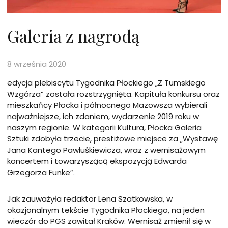
karcie
karcie
karcie
Galeria z nagrodą
8 września 2020
edycja plebiscytu Tygodnika Płockiego „Z Tumskiego
Wzgórza” została rozstrzygnięta. Kapituła konkursu oraz
mieszkańcy Płocka i północnego Mazowsza wybierali
najważniejsze, ich zdaniem, wydarzenie 2019 roku w
naszym regionie. W kategorii Kultura, Płocka Galeria
Sztuki zdobyła trzecie, prestiżowe miejsce za „Wystawę
Jana Kantego Pawluśkiewicza, wraz z wernisażowym
koncertem i towarzyszącą ekspozycją Edwarda
Grzegorza Funke”.
Jak zauważyła redaktor Lena Szatkowska, w
okazjonalnym tekście Tygodnika Płockiego, na jeden
wieczór do PGS zawitał Kraków: Wernisaż zmienił się w