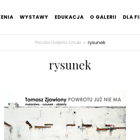
ENIA
WYSTAWY
EDUKACJA
O GALERII
DLA F
rysunek
Płocka Galeria Sztuki
rysunek