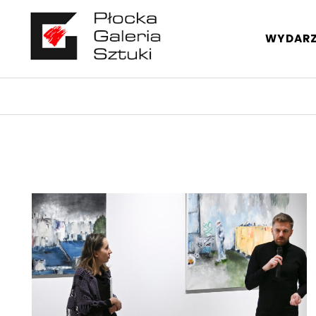
Przejdź
Przejdź
Mapa
Wyszukiwarka
Płocka
do
do
serwisu
treści
menu
WYDARZ
Galeria
Sztuki