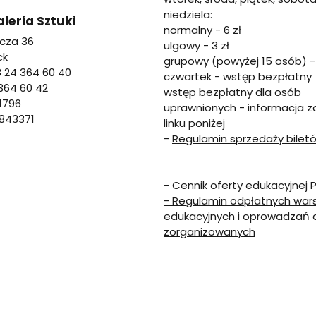
niedziela:
leria Sztuki
normalny - 6 zł
icza 36
ulgowy - 3 zł
ck
grupowy (powyżej 15 osób) - 
8 24 364 60 40
czwartek - wstęp bezpłatny
364 60 42
wstęp bezpłatny dla osób
1796
uprawnionych - informacja 
843371
linku poniżej
-
Regulamin sprzedaży bilet
- Cennik oferty edukacyjnej 
- Regulamin odpłatnych war
edukacyjnych i oprowadzań d
zorganizowanych