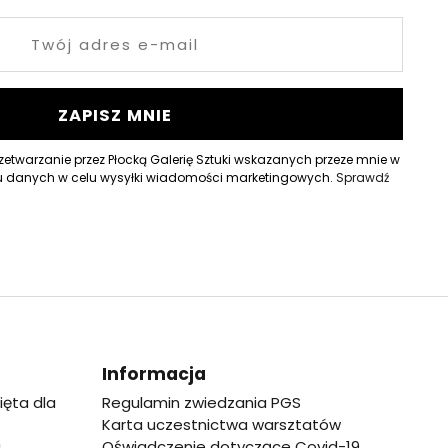
ZAPISZ MNIE
twarzanie przez Płocką Galerię Sztuki wskazanych przeze mnie w
 danych w celu wysyłki wiadomości marketingowych.
Sprawdź
Informacja
ięta dla
Regulamin zwiedzania PGS
Karta uczestnictwa warsztatów
,
Oświadczenie dotyczące Covid-19