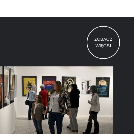
ZOBACZ
Z
WIĘCEJ
D
J
Ę
Ć