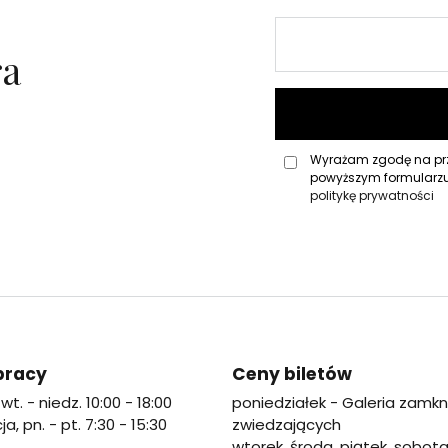
Podaj
adres
ra
e-
mail
Wyrażam zgodę na prze
powyższym formularzu
politykę prywatności
pracy
Ceny biletów
wt. - niedz. 10:00 - 18:00
poniedziałek - Galeria zamkn
a, pn. - pt. 7:30 - 15:30
zwiedzających
wtorek, środa, piątek, sobota